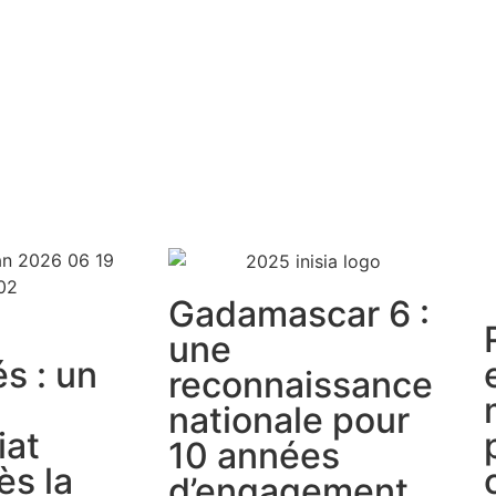
Gadamascar 6 :
une
s : un
reconnaissance
nationale pour
iat
10 années
ès la
d’engagement