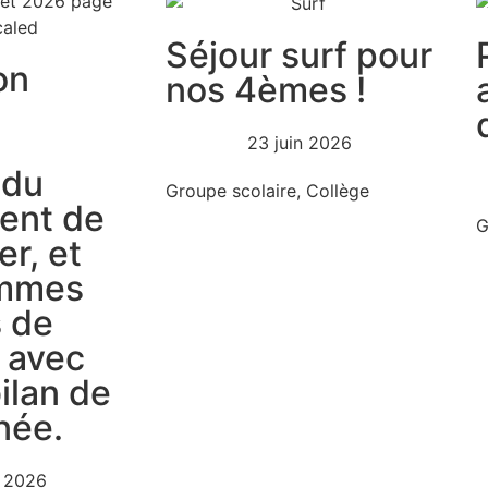
Séjour surf pour
on
nos 4èmes !
23 juin 2026
 du
Groupe scolaire
,
Collège
ient de
G
er, et
ommes
s de
 avec
ilan de
née.
et 2026