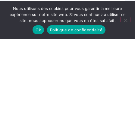
Nous utilisons des cookies pour vous garantir la meilleure
Participation aux Olympiades de l’EAPE
expérience sur notre site web. Si vous continuez à utiliser ce
site, nous supposerons que vous en êtes satisfait.
23 juin 2026
,
Groupe scolaire
Collège
Ok
Politique de confidentialité
École
6 Rue de Neuvillette,
76240 Le Mesnil-Esnard
02 32 86 50 90
0762041f@ac-rouen.fr