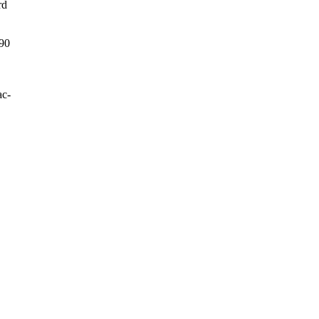
rd
 90
c-