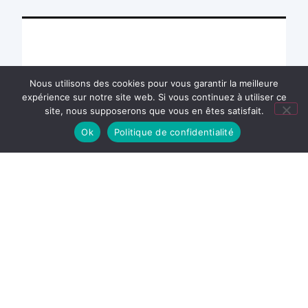
Nous utilisons des cookies pour vous garantir la meilleure
expérience sur notre site web. Si vous continuez à utiliser ce
site, nous supposerons que vous en êtes satisfait.
Ok
Politique de confidentialité
Participation aux Olympiades de l’EAPE
23 juin 2026
,
Groupe scolaire
Collège