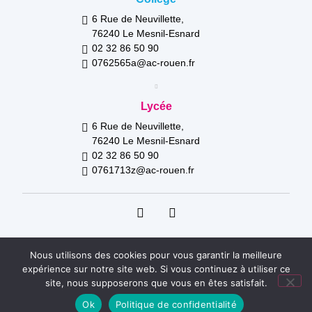
6 Rue de Neuvillette,
76240 Le Mesnil-Esnard
02 32 86 50 90
0762565a@ac-rouen.fr
Lycée
6 Rue de Neuvillette,
76240 Le Mesnil-Esnard
02 32 86 50 90
0761713z@ac-rouen.fr
Nous utilisons des cookies pour vous garantir la meilleure
expérience sur notre site web. Si vous continuez à utiliser ce
Mentions légales
Réalisation : Ekole.fr
site, nous supposerons que vous en êtes satisfait.
Engagé pour l’environnement : compensation de l’impact
Ok
Politique de confidentialité